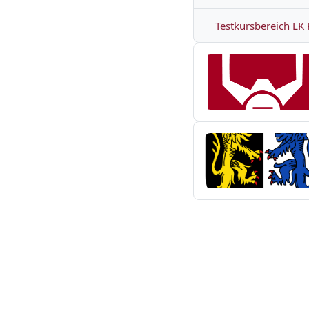
Testkursbereich LK 
test unterweisung
Ausbildung Landkr