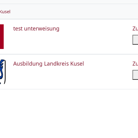
Kusel
Kursname
test unterweisung
Z
eis Kusel
Kursname
Ausbildung Landkreis Kusel
Z